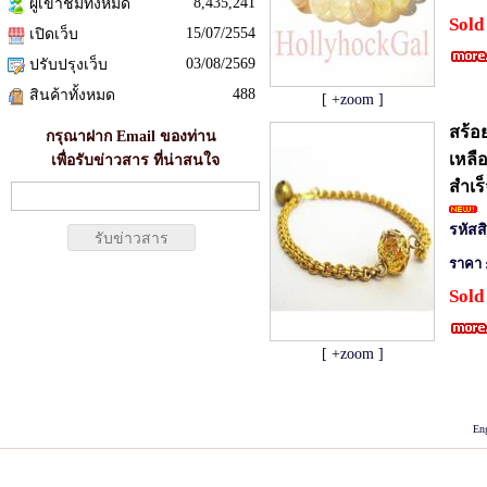
8,435,241
ผู้เข้าชมทั้งหมด
Sold
15/07/2554
เปิดเว็บ
03/08/2569
ปรับปรุงเว็บ
488
สินค้าทั้งหมด
[ +zoom ]
สร้อ
กรุณาฝาก Email ของท่าน
เหลื
เพื่อรับข่าวสาร ที่น่าสนใจ
สำเร
รหัสส
ราคา 
Sold
[ +zoom ]
hollyhockgal.com ร้านเสื้อผ้า,เดรสยาว,เสื้อผ้าคุณภาพ,กางเกงแฟชั่น,เดรสสวยน่ารัก,
ไซส์,แฟชั่นเสื้อผ้า,กางเกงก
En