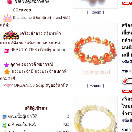
ชุดเซทคู่เสื้อกางเกง
[ +zoom ]
Brandname และ Street brand ของ
แท้ค่ะ
สร้อ
เลี่
เครื่องสำอาง ครีมทาผิว
กล้า
แบรนด์ดัง ของแท้จากต่างประเทศ
มนต์
BEAUTY TIPS เรื่องดีๆ น่าอ่าน
มณี 
เสื้อผ้าแฟชั่น จั๊มสูท
รหัสส
ดูดวง อมราวดี พยากรณ์
ราคา 
ดวงประจำปี ดวงประจำสัปดาห์
ตามราศี
ORGANICS Soap สบู่ออร์แกนิค
[ +zoom ]
เดรส
สร้อ
ตรวจสอบเลขพัสดุ
ไหม
สถิติผู้เข้าชม
ร่ำร
3
ขณะนี้มีผู้เข้าใช้
รหัสส
723
ผู้เข้าชมในวันนี้
ราคา 