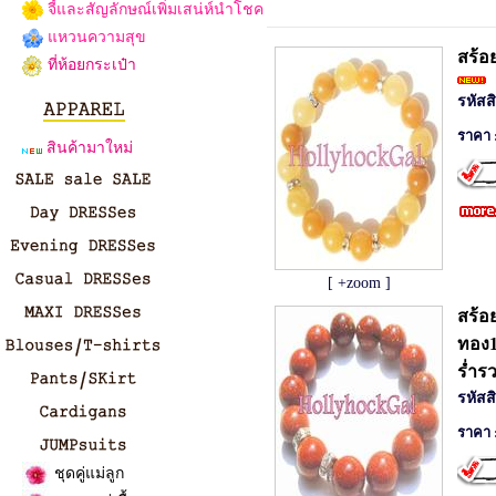
จี้และสัญลักษณ์เพิ่มเสน่ห์นำโชค
แหวนความสุข
สร้อ
ที่ห้อยกระเป๋า
รหัสส
ราคา 
สินค้ามาใหม่
[ +zoom ]
สร้อ
ทอง
ร่ำรว
รหัสส
ราคา 
ชุดคู่แม่ลูก