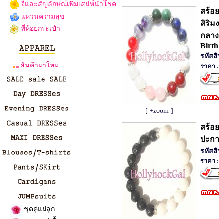
จี้และสัญลักษณ์เพิ่มเสน่ห์นำโชค
สร้อย
แหวนความสุข
สิริ
ที่ห้อยกระเป๋า
กลาง
Birth
รหัสส
สินค้ามาใหม่
ราคา :
[ +zoom ]
สร้อ
ปะกา
รหัสส
ราคา :
ชุดคู่แม่ลูก