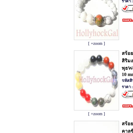
ราคา :
[ +zoom ]
สร้อย
สิริ
พุธWe
10 m
รหัสส
ราคา :
[ +zoom ]
สร้อย
คาลซ