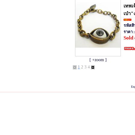
เทพเจ
เป่า
รหัสส
ราคา :
Sold 
[ +zoom ]
1
2
3
4
hollyhockgal.com ร้านเสื้อผ้า,เดรสยาว,เสื้อผ้าคุณภาพ,กางเกงแฟชั่น,เดรสสวยน่ารัก,
ไซส์,แฟชั่นเสื้อผ้า,กางเกงก
En