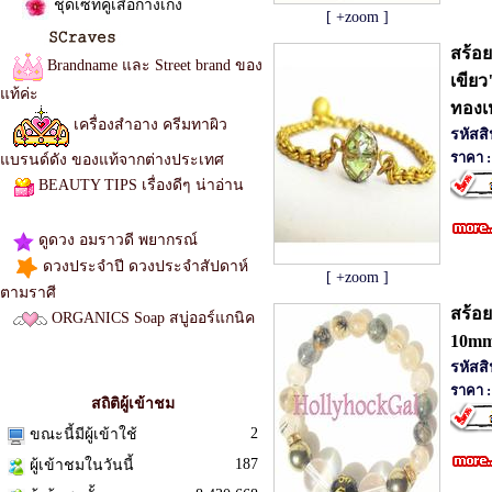
ชุดเซทคู่เสื้อกางเกง
[ +zoom ]
สร้อ
Brandname และ Street brand ของ
เขีย
แท้ค่ะ
ทองเ
เครื่องสำอาง ครีมทาผิว
รหัสส
ราคา :
แบรนด์ดัง ของแท้จากต่างประเทศ
BEAUTY TIPS เรื่องดีๆ น่าอ่าน
เสื้อผ้าแฟชั่น จั๊มสูท
ดูดวง อมราวดี พยากรณ์
ดวงประจำปี ดวงประจำสัปดาห์
[ +zoom ]
ตามราศี
สร้อ
ORGANICS Soap สบู่ออร์แกนิค
10m
เดรส
รหัสส
ตรวจสอบเลขพัสดุ
ราคา :
สถิติผู้เข้าชม
2
ขณะนี้มีผู้เข้าใช้
187
ผู้เข้าชมในวันนี้