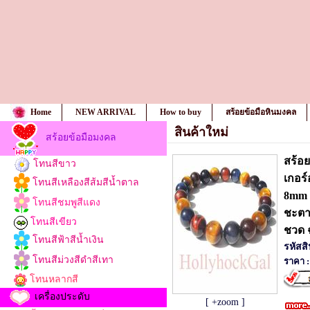
Home
NEW ARRIVAL
How to buy
สร้อยข้อมือหินมงคล
สินค้าใหม่
สร้อยข้อมือมงคล
สร้อ
โทนสีขาว
เกอร์
โทนสีเหลืองสีส้มสีน้ำตาล
8mm 
โทนสีชมพูสีแดง
ชะตา 
โทนสีเขียว
ชวด 
โทนสีฟ้าสีน้ำเงิน
รหัสส
โทนสีม่วงสีดำสีเทา
ราคา :
โทนหลากสี
เครื่องประดับ
[ +zoom ]