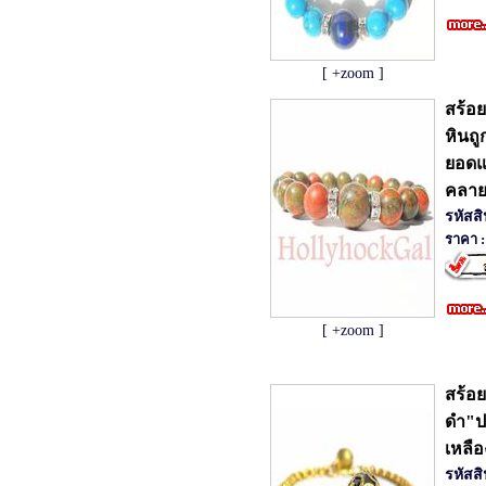
[ +zoom ]
สร้อย
หินถ
ยอดแ
คลาย
รหัสส
ราคา :
[ +zoom ]
สร้อ
ดำ"ป
เหลื
รหัสส