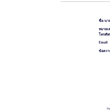
ชื่อ-นา
หมายเ
โทรศัพท
Email
ข้อควา
hollyhockgal.com ร้านเสื้อผ้า,เดรสยาว,เสื้อผ้าคุณภาพ,กางเกงแฟชั่น,เดรสสวยน่ารัก,
ไซส์,แฟชั่นเสื้อผ้า,กางเกงก
En