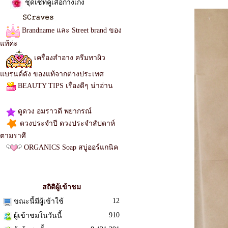
ชุดเซทคู่เสื้อกางเกง
Brandname และ Street brand ของ
แท้ค่ะ
เครื่องสำอาง ครีมทาผิว
แบรนด์ดัง ของแท้จากต่างประเทศ
BEAUTY TIPS เรื่องดีๆ น่าอ่าน
เสื้อผ้าแฟชั่น จั๊มสูท
ดูดวง อมราวดี พยากรณ์
ดวงประจำปี ดวงประจำสัปดาห์
ตามราศี
ORGANICS Soap สบู่ออร์แกนิค
เดรส
ตรวจสอบเลขพัสดุ
สถิติผู้เข้าชม
12
ขณะนี้มีผู้เข้าใช้
910
ผู้เข้าชมในวันนี้