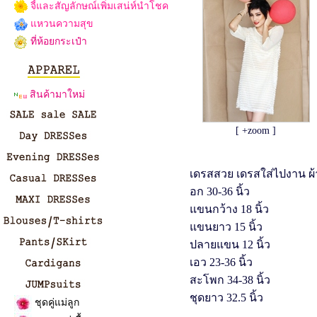
จี้และสัญลักษณ์เพิ่มเสน่ห์นำโชค
แหวนความสุข
ที่ห้อยกระเป๋า
สินค้ามาใหม่
[ +zoom ]
เดรสสวย เดรสใส่ไปงาน ผ
อก 30-36 นิ้ว
แขนกว้าง 18 นิ้ว
แขนยาว 15 นิ้ว
ปลายแขน 12 นิ้ว
เอว 23-36 นิ้ว
สะโพก 34-38 นิ้ว
ชุดยาว 32.5 นิ้ว
ชุดคู่แม่ลูก