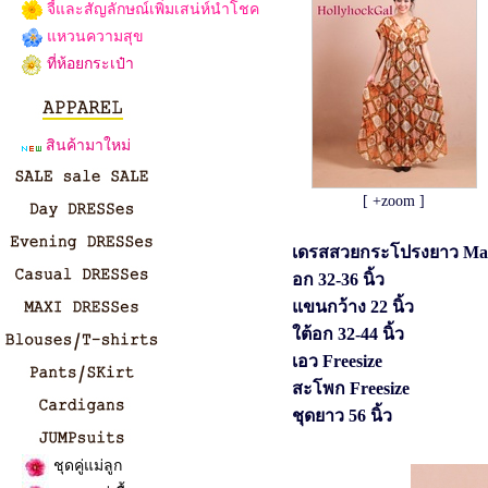
จี้และสัญลักษณ์เพิ่มเสน่ห์นำโชค
แหวนความสุข
ที่ห้อยกระเป๋า
สินค้ามาใหม่
[ +zoom ]
เดรสสวยกระโปรงยาว Maxi
อก 32-36 นิ้ว
แขนกว้าง 22 นิ้ว
ใต้อก 32-44 นิ้ว
เอว Freesize
สะโพก Freesize
ชุดยาว 56 นิ้ว
ชุดคู่แม่ลูก