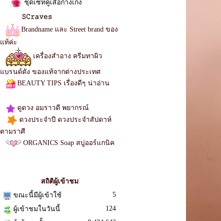
ชุดเซทคู่เสื้อกางเกง
Brandname และ Street brand ของ
แท้ค่ะ
เครื่องสำอาง ครีมทาผิว
แบรนด์ดัง ของแท้จากต่างประเทศ
BEAUTY TIPS เรื่องดีๆ น่าอ่าน
เสื้อผ้าแฟชั่น จั๊มสูท
ดูดวง อมราวดี พยากรณ์
ดวงประจำปี ดวงประจำสัปดาห์
ตามราศี
ORGANICS Soap สบู่ออร์แกนิค
เดรส
ตรวจสอบเลขพัสดุ
สถิติผู้เข้าชม
5
ขณะนี้มีผู้เข้าใช้
124
ผู้เข้าชมในวันนี้